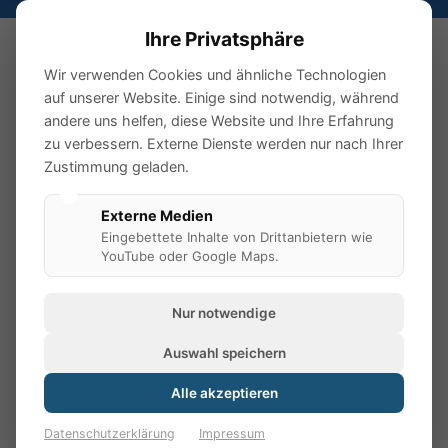
Ihre Privatsphäre
Wir verwenden Cookies und ähnliche Technologien
auf unserer Website. Einige sind notwendig, während
Gewerbliches
andere uns helfen, diese Website und Ihre Erfahrung
zu verbessern. Externe Dienste werden nur nach Ihrer
Kundenkonto anlegen
Zustimmung geladen.
Externe Medien
Eingebettete Inhalte von Drittanbietern wie
gewerbliches Kundenkonto
Legen Sie hier Ihr
bei uns
YouTube oder Google Maps.
an.
Registrierung
Nach der
prüfen wir Ihre Angaben und
Nur notwendige
richten Ihnen ein individuelles Kundenkonto mit eigener
Auswahl speichern
Kundennummer ein. So werden Sie als Geschäftskunde
bei uns geführt und können unsere Leistungen optimal
Alle akzeptieren
nutzen.
Datenschutzerklärung
Impressum